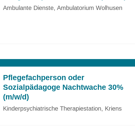
Kindern, Jugendlichen und ihren Familien aktiv
mit und leisten einen wichtigen Beitrag zur
Ambulante Dienste, Ambulatorium Wolhusen
Weiterentwicklung unseres ambulanten
Angebots.
Pflegefachperson oder
Sozialpädagoge Nachtwache 30%
(m/w/d)
Kinderpsychiatrische Therapiestation, Kriens