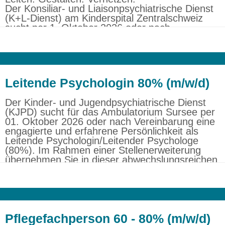
Der Konsiliar- und Liaisonpsychiatrische Dienst
(K+L-Dienst) am Kinderspital Zentralschweiz
sucht per 1. Oktober 2026 oder nach
Vereinbarung eine engagierte und erfahrene
Persönlichkeit als Leitende:r Psycholog:in (80–
100%).
In dieser vielseitigen Funktion übernehmen Sie
Leitende Psychologin 80% (m/w/d)
die fachliche Leitung eines hochspezialisierten
psychologischen Teams und gestalten
Der Kinder- und Jugendpsychiatrische Dienst
gemeinsam mit den pädiatrischen
(KJPD) sucht für das Ambulatorium Sursee per
Fachbereichen die konsiliarpsychiatrische
01. Oktober 2026 oder nach Vereinbarung eine
Versorgung von Kindern, Jugendlichen und
engagierte und erfahrene Persönlichkeit als
ihren Familien aktiv mit.
Leitende Psychologin/Leitender Psychologe
(80%). Im Rahmen einer Stellenerweiterung
übernehmen Sie in dieser abwechslungsreichen
und verantwortungsvollen Funktion die fachliche
und personelle Leitung eines von zwei
psychologischen Teams. Gemeinsam mit einem
weiteren Leitenden Psychologen und Ihren
Teams gestalten Sie die psychodiagnostische
und psychotherapeutische Versorgung von
Pflegefachperson 60 - 80% (m/w/d)